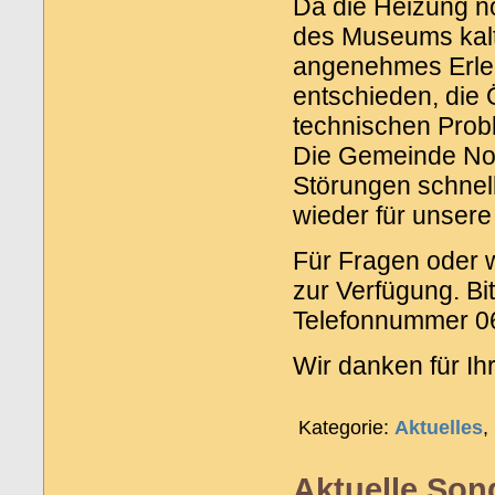
Da die Heizung no
des Museums kalt
angenehmes Erleb
entschieden, die
technischen Prob
Die Gemeinde Noh
Störungen schnell
wieder für unser
Für Fragen oder w
zur Verfügung. Bit
Telefonnummer 0
Wir danken für Ih
Kategorie:
Aktuelles
,
Aktuelle Son