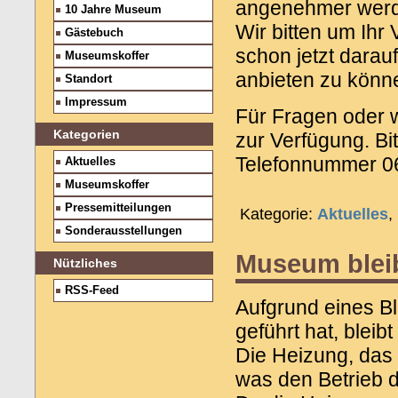
angenehmer werde
10 Jahre Museum
Wir bitten um Ihr 
Gästebuch
schon jetzt darau
Museumskoffer
anbieten zu könn
Standort
Impressum
Für Fragen oder w
Kategorien
zur Verfügung. Bit
Telefonnummer 0
Aktuelles
Museumskoffer
Pressemitteilungen
Kategorie:
Aktuelles
,
Sonderausstellungen
Museum blei
Nützliches
RSS-Feed
Aufgrund eines Bl
geführt hat, ble
Die Heizung, das T
was den Betrieb d